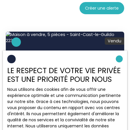
Trier par
Créer une alerte
Pertinence
Vendu
LE RESPECT DE VOTRE VIE PRIVÉE
EST UNE PRIORITÉ POUR NOUS
Nous utilisons des cookies afin de vous offrir une
Vendu
expérience optimale et une communication pertinente
sur notre site. Grace à ces technologies, nous pouvons
vous proposer du contenu en rapport avec vos centres
d'intérêt. Ils nous permettent également d'améliorer la
MAISON A 40 METRES DE LA MER
qualité de nos services et la convivialité de notre site
5
pièces
94.29
m²
internet. Nous utiliserons uniquement les données