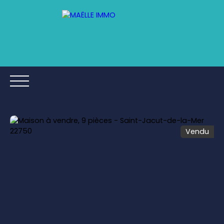
Vendu
ACCUEIL
ACHETER
ESTIMER
VENDRE
AVIS CLIE
Être rappelé