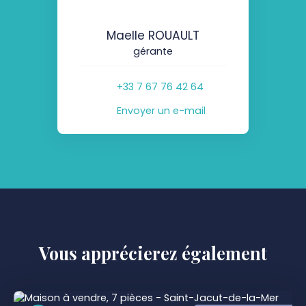
Maelle ROUAULT
gérante
+33 7 67 76 42 64
Envoyer un e-mail
Vous apprécierez
également