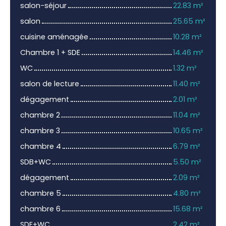
salon-séjour
22.83 m²
salon
25.65 m²
cuisine aménagée
10.28 m²
Chambre 1 + SDE
14.46 m²
WC
1.32 m²
salon de lecture
11.40 m²
dégagement
2.01 m²
chambre 2
11.04 m²
chambre 3
10.65 m²
chambre 4
6.79 m²
SDB+WC
5.50 m²
dégagement
2.09 m²
chambre 5
4.80 m²
chambre 6
15.68 m²
SDE+WC
2.42 m²