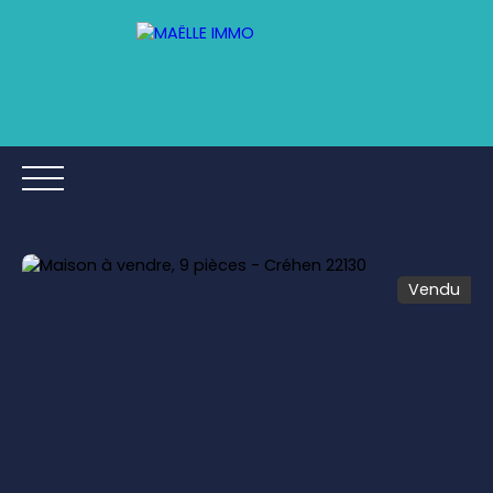
Vendu
ACCUEIL
ACHETER
ESTIMER
VENDRE
AVIS CLIE
Être rappelé