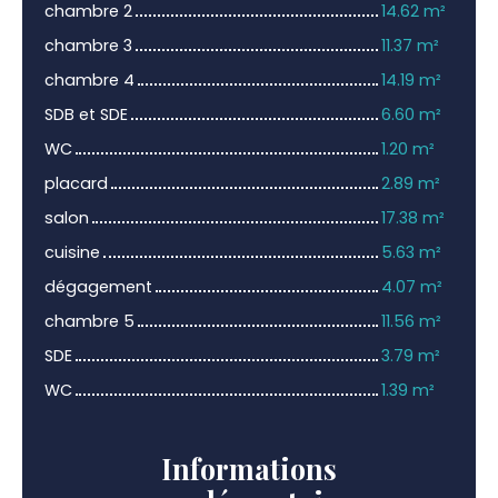
chambre 2
14.62 m²
chambre 3
11.37 m²
chambre 4
14.19 m²
SDB et SDE
6.60 m²
WC
1.20 m²
placard
2.89 m²
salon
17.38 m²
cuisine
5.63 m²
dégagement
4.07 m²
chambre 5
11.56 m²
SDE
3.79 m²
WC
1.39 m²
Informations