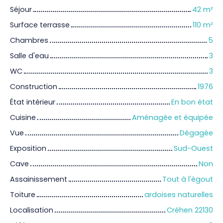
Séjour
42
m²
Surface terrasse
110
m²
Chambres
5
Salle d'eau
3
WC
3
Construction
1976
État intérieur
En bon état
Cuisine
Aménagée et équipée
Vue
Dégagée
Exposition
Sud-Ouest
Cave
Non
Assainissement
Tout à l'égout
Toiture
ardoises naturelles
Localisation
Créhen 22130