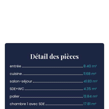
Détail
des pièces
entrée
8.40 m²
cuisine
11.68 m²
salon-séjour
41.83 m²
SDE+WC
4.35 m²
palier
13.84 m²
chambre 1 avec SDE
17.81 m²