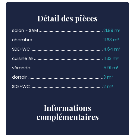
Détail
des pièces
salon - SAM
21.89 m²
chambre
11.63 m²
SDE+WC
4.64 m²
cuisine AE
11.33 m²
véranda
5.91 m²
dortoir
3 m²
SDE+WC
2 m²
Informations
complémentaires