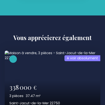
Vous apprécierez
également
A voir absolument
338 000
€
3
pièces
37.47
m²
Saint-Jacut-de-la-Mer 22750