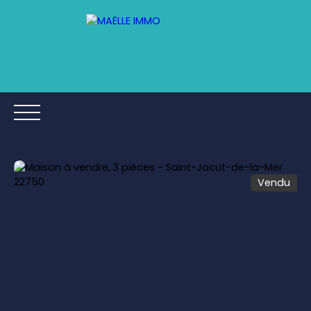
Vendu
ACCUEIL
ACHETER
ESTIMER
VENDRE
AVIS CLIE
Être rappelé