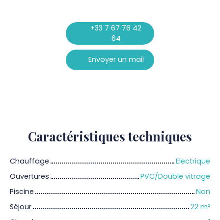
+33 7 67 76 42
64
Envoyer un mail
Caractéristiques
techniques
Chauffage
Electrique
Ouvertures
PVC/Double vitrage
Piscine
Non
Séjour
22
m²