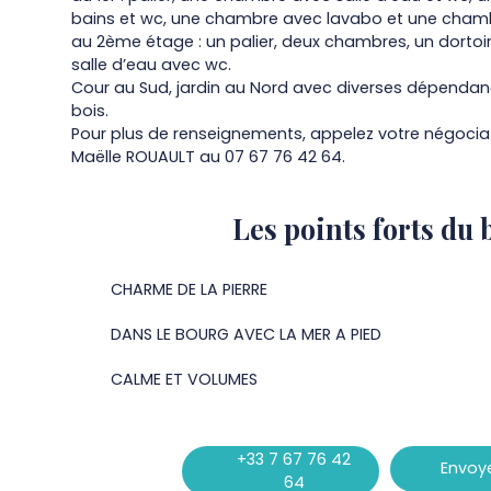
bains et wc, une chambre avec lavabo et une chamb
au 2ème étage : un palier, deux chambres, un dortoi
salle d’eau avec wc.
Cour au Sud, jardin au Nord avec diverses dépendan
bois.
Pour plus de renseignements, appelez votre négociat
Maëlle ROUAULT au 07 67 76 42 64.
Les points forts
du 
CHARME DE LA PIERRE
DANS LE BOURG AVEC LA MER A PIED
CALME ET VOLUMES
+33 7 67 76 42
Envoye
64