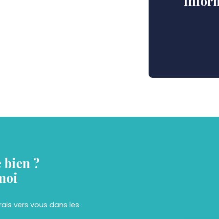
Infor
e bien ?
moi
drais vers vous dans les