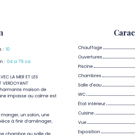
n
Carac
Chauffage
s
:
10
Ouvertures
in
:
04 a 79 ca
Piscine
Chambres
VEC LA MER ET LES
ET VERDOYANT
Salle d'eau
e charmante maison de
WC
s une impasse au calme est
État intérieur
Cuisine
à manger, un salon, une
èce à finir d’aménager,
Vue
Exposition
 une chambre au salle de