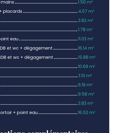
-mains
1.50 m²
 placards
4.07 m²
2.82 m²
1.78 m²
oint eau
11.03 m²
SDB et wc + dégagement
16.14 m²
SDB et wc + dégagement
15.88 m²
10.69 m²
3.13 m²
6.19 m²
9.58 m²
2.83 m²
ortoir + point eau
16.52 m²