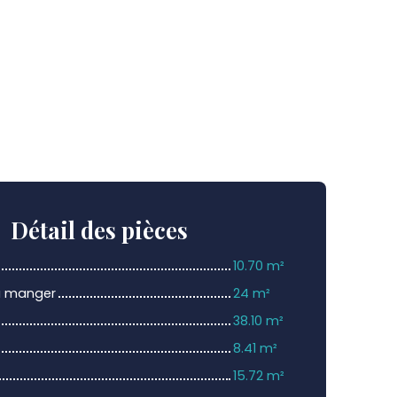
Détail
des pièces
10.70 m²
 à manger
24 m²
38.10 m²
8.41 m²
15.72 m²