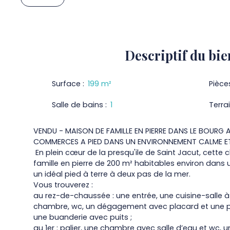
Descriptif
du bie
Surface
:
199
m²
Pièce
Salle de bains
:
1
Terra
VENDU - MAISON DE FAMILLE EN PIERRE DANS LE BOURG A
COMMERCES A PIED DANS UN ENVIRONNEMENT CALME 
En plein cœur de la presqu'ile de Saint Jacut, cett
famille en pierre de 200 m² habitables environ dan
un idéal pied à terre à deux pas de la mer.
Vous trouverez :
au rez-de-chaussée : une entrée, une cuisine-salle 
chambre, wc, un dégagement avec placard et une pi
une buanderie avec puits ;
au 1er : palier, une chambre avec salle d’eau et wc,