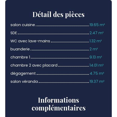
Détail
des pièces
salon cuisine
19.65 m²
SDE
2.47 m²
WC avec lave-mains
1.32 m²
buanderie
2 m²
chambre 1
9.13 m²
chambre 2 avec placard
14.01 m²
dégagement
4.75 m²
salon véranda
19.37 m²
Informations
complémentaires